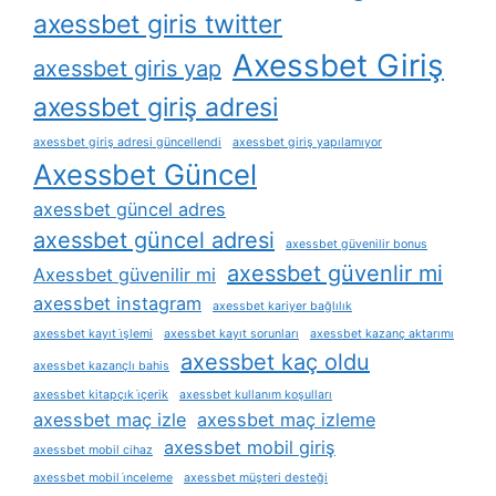
axessbet giris twitter
Axessbet Giriş
axessbet giris yap
axessbet giriş adresi
axessbet giriş adresi güncellendi
axessbet giriş yapılamıyor
Axessbet Güncel
axessbet güncel adres
axessbet güncel adresi
axessbet güvenilir bonus
axessbet güvenlir mi
Axessbet güvenilir mi
axessbet instagram
axessbet kariyer bağlılık
axessbet kayıt i̇şlemi
axessbet kayıt sorunları
axessbet kazanç aktarımı
axessbet kaç oldu
axessbet kazançlı bahis
axessbet kitapçık i̇çerik
axessbet kullanım koşulları
axessbet maç izle
axessbet maç izleme
axessbet mobil giriş
axessbet mobil cihaz
axessbet mobil i̇nceleme
axessbet müşteri desteği