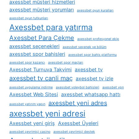
axessbet müşteri hizmetleri
axessbet müşteri yorumları
axessbet oyun kuralları
axessbet oyun tutkunları
Axessbet para yatırma
Axessbet Para Çekme
axessbet profesyonel ekip
axessbet seçenekleri
axessbet seçenek ve bölüm
axessbet spor bahisleri
axessbet spor bahis platformu
axessbet spor kazancı
axessbet spor maçları
Axessbet Turnuva Takvimi
axessbet tv
axessbet tv canli maç
axessbet tv izle
axessbet uygulama i̇ndirme
axessbet voleybol bahisleri
axessbet vpn
Axessbet Web Sitesi
axessbet whatsapp hattı
axessbet yeni adres
axessbet yatırım yapın
axessbet yeni adresi
Axessbet yeni giriş
Axessbet Üyeleri
axessbet çevrimiçi casino
axessbet çevrimiçi destek