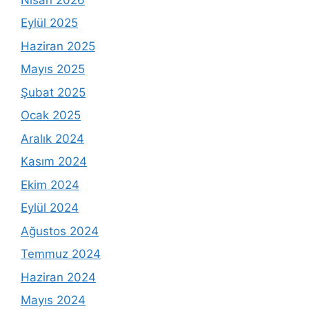
Eylül 2025
Haziran 2025
Mayıs 2025
Şubat 2025
Ocak 2025
Aralık 2024
Kasım 2024
Ekim 2024
Eylül 2024
Ağustos 2024
Temmuz 2024
Haziran 2024
Mayıs 2024