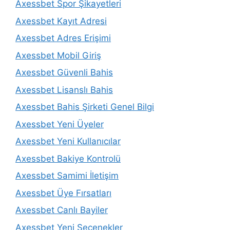
Axessbet Spor Şikayetleri
Axessbet Kayıt Adresi
Axessbet Adres Erişimi
Axessbet Mobil Giriş
Axessbet Güvenli Bahis
Axessbet Lisanslı Bahis
Axessbet Bahis Şirketi Genel Bilgi
Axessbet Yeni Üyeler
Axessbet Yeni Kullanıcılar
Axessbet Bakiye Kontrolü
Axessbet Samimi İletişim
Axessbet Üye Fırsatları
Axessbet Canlı Bayiler
Axessbet Yeni Seçenekler