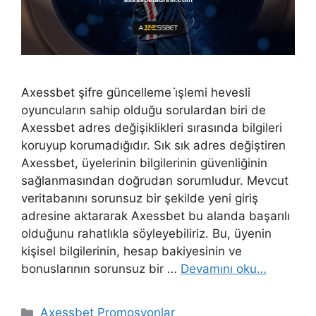
Axessbet şifre güncelleme i̇şlemi hevesli
oyuncuların sahip olduğu sorulardan biri de
Axessbet adres değişiklikleri sırasında bilgileri
koruyup korumadığıdır. Sık sık adres değiştiren
Axessbet, üyelerinin bilgilerinin güvenliğinin
sağlanmasından doğrudan sorumludur. Mevcut
veritabanını sorunsuz bir şekilde yeni giriş
adresine aktararak Axessbet bu alanda başarılı
olduğunu rahatlıkla söyleyebiliriz. Bu, üyenin
kişisel bilgilerinin, hesap bakiyesinin ve
bonuslarının sorunsuz bir …
Devamını oku…
Kategoriler
Axessbet Promosyonlar