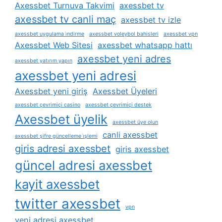
Axessbet Turnuva Takvimi
axessbet tv
axessbet tv canli maç
axessbet tv izle
axessbet uygulama i̇ndirme
axessbet voleybol bahisleri
axessbet vpn
Axessbet Web Sitesi
axessbet whatsapp hattı
axessbet yeni adres
axessbet yatırım yapın
axessbet yeni adresi
Axessbet yeni giriş
Axessbet Üyeleri
axessbet çevrimiçi casino
axessbet çevrimiçi destek
Axessbet üyelik
axessbet üye olun
canli axessbet
axessbet şifre güncelleme i̇şlemi
giris adresi axessbet
giris axessbet
güncel adresi axessbet
kayit axessbet
twitter axessbet
vpn
yeni adresi axessbet