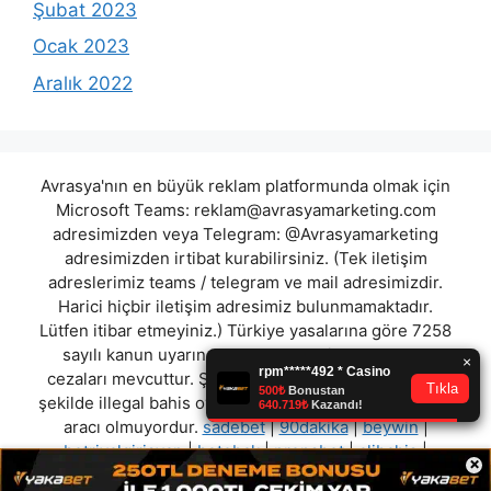
Şubat 2023
Ocak 2023
Aralık 2022
Avrasya'nın en büyük reklam platformunda olmak için
Microsoft Teams:
reklam@avrasyamarketing.com
adresimizden veya Telegram: @Avrasyamarketing
adresimizden irtibat kurabilirsiniz. (Tek iletişim
adreslerimiz teams / telegram ve mail adresimizdir.
Harici hiçbir iletişim adresimiz bulunmamaktadır.
Lütfen itibar etmeyiniz.) Türkiye yasalarına göre 7258
sayılı kanun uyarınca yasa dışı bahis oynamanın
cezaları mevcuttur. Şu an bulunduğunuz site hiç bir
şekilde illegal bahis oyunları oynatmıyor ve oynamaya
aracı olmuyordur.
sadebet
|
90dakika
|
beywin
|
betriyalgirisyap
|
betebak
|
prensbet
|
alibahis
|
×
kordonbet