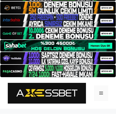
İçeriğe
atla
Menü