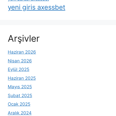
yeni giris axessbet
Arşivler
Haziran 2026
Nisan 2026
Eylül 2025
Haziran 2025
Mayıs 2025
Şubat 2025
Ocak 2025
Aralık 2024