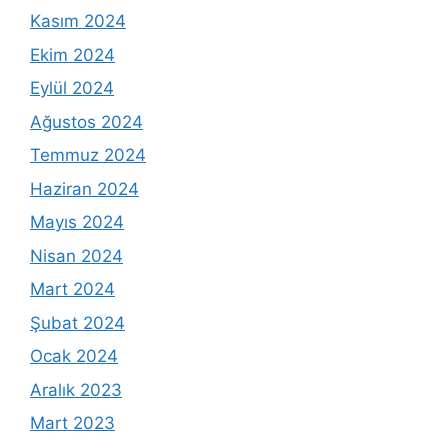
Kasım 2024
Ekim 2024
Eylül 2024
Ağustos 2024
Temmuz 2024
Haziran 2024
Mayıs 2024
Nisan 2024
Mart 2024
Şubat 2024
Ocak 2024
Aralık 2023
Mart 2023