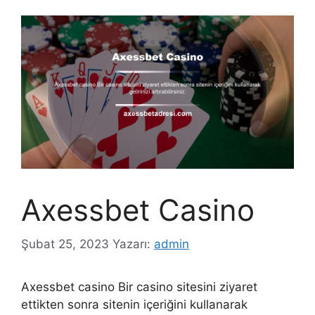
Axessbet Casino
Şubat 25, 2023
Yazarı:
admin
Axessbet casino Bir casino sitesini ziyaret
ettikten sonra sitenin içeriğini kullanarak