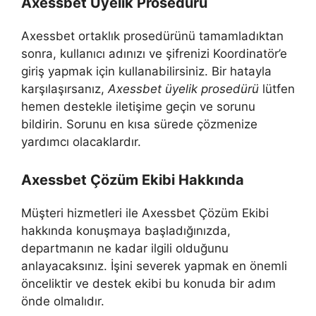
Axessbet Üyelik Prosedürü
Axessbet ortaklık prosedürünü tamamladıktan
sonra, kullanıcı adınızı ve şifrenizi Koordinatör’e
giriş yapmak için kullanabilirsiniz. Bir hatayla
karşılaşırsanız,
Axessbet üyelik prosedürü
lütfen
hemen destekle iletişime geçin ve sorunu
bildirin. Sorunu en kısa sürede çözmenize
yardımcı olacaklardır.
Axessbet Çözüm Ekibi Hakkında
Müşteri hizmetleri ile Axessbet Çözüm Ekibi
hakkında konuşmaya başladığınızda,
departmanın ne kadar ilgili olduğunu
anlayacaksınız. İşini severek yapmak en önemli
önceliktir ve destek ekibi bu konuda bir adım
önde olmalıdır.