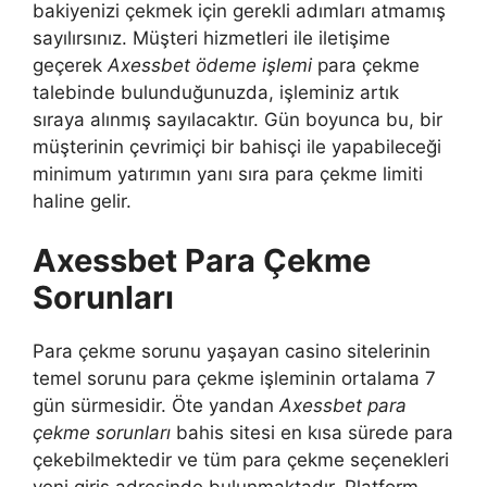
bakiyenizi çekmek için gerekli adımları atmamış
sayılırsınız. Müşteri hizmetleri ile iletişime
geçerek
Axessbet ödeme işlemi
para çekme
talebinde bulunduğunuzda, işleminiz artık
sıraya alınmış sayılacaktır. Gün boyunca bu, bir
müşterinin çevrimiçi bir bahisçi ile yapabileceği
minimum yatırımın yanı sıra para çekme limiti
haline gelir.
Axessbet Para Çekme
Sorunları
Para çekme sorunu yaşayan casino sitelerinin
temel sorunu para çekme işleminin ortalama 7
gün sürmesidir. Öte yandan
Axessbet para
çekme sorunları
bahis sitesi en kısa sürede para
çekebilmektedir ve tüm para çekme seçenekleri