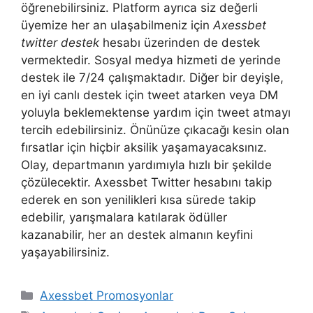
öğrenebilirsiniz. Platform ayrıca siz değerli
üyemize her an ulaşabilmeniz için
Axessbet
twitter destek
hesabı üzerinden de destek
vermektedir. Sosyal medya hizmeti de yerinde
destek ile 7/24 çalışmaktadır. Diğer bir deyişle,
en iyi canlı destek için tweet atarken veya DM
yoluyla beklemektense yardım için tweet atmayı
tercih edebilirsiniz. Önünüze çıkacağı kesin olan
fırsatlar için hiçbir aksilik yaşamayacaksınız.
Olay, departmanın yardımıyla hızlı bir şekilde
çözülecektir. Axessbet Twitter hesabını takip
ederek en son yenilikleri kısa sürede takip
edebilir, yarışmalara katılarak ödüller
kazanabilir, her an destek almanın keyfini
yaşayabilirsiniz.
Kategoriler
Axessbet Promosyonlar