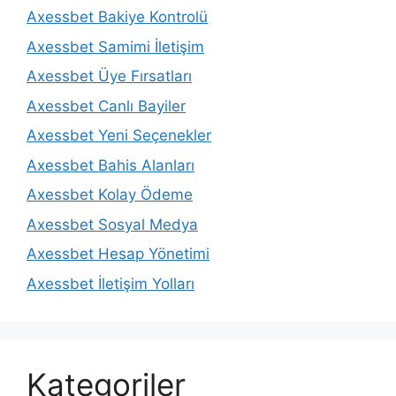
Axessbet Bakiye Kontrolü
Axessbet Samimi İletişim
Axessbet Üye Fırsatları
Axessbet Canlı Bayiler
Axessbet Yeni Seçenekler
Axessbet Bahis Alanları
Axessbet Kolay Ödeme
Axessbet Sosyal Medya
Axessbet Hesap Yönetimi
Axessbet İletişim Yolları
Kategoriler