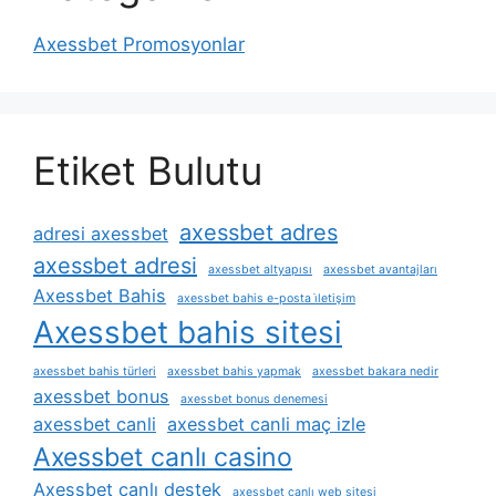
Axessbet Promosyonlar
Etiket Bulutu
axessbet adres
adresi axessbet
axessbet adresi
axessbet altyapısı
axessbet avantajları
Axessbet Bahis
axessbet bahis e-posta i̇letişim
Axessbet bahis sitesi
axessbet bahis türleri
axessbet bahis yapmak
axessbet bakara nedir
axessbet bonus
axessbet bonus denemesi
axessbet canli
axessbet canli maç izle
Axessbet canlı casino
Axessbet canlı destek
axessbet canlı web sitesi