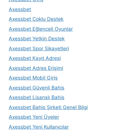
Axessbet
Axessbet Çoklu Destek
Axessbet Eğlenceli Oyunlar
Axessbet Yetkin Destek
Axessbet Spor Şikayetleri
Axessbet Kayıt Adresi
Axessbet Adres Erişimi
Axessbet Mobil Giriş
Axessbet Güvenli Bahis
Axessbet Lisanslı Bahis
Axessbet Bahis Şirketi Genel Bilgi
Axessbet Yeni Üyeler
Axessbet Yeni Kullanıcılar