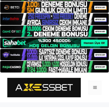
İçeriğe
atla
Menü