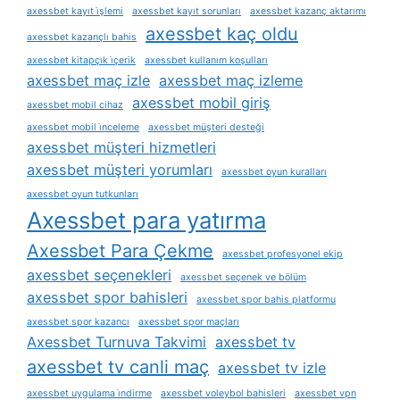
axessbet kayıt i̇şlemi
axessbet kayıt sorunları
axessbet kazanç aktarımı
axessbet kaç oldu
axessbet kazançlı bahis
axessbet kitapçık i̇çerik
axessbet kullanım koşulları
axessbet maç izle
axessbet maç izleme
axessbet mobil giriş
axessbet mobil cihaz
axessbet mobil i̇nceleme
axessbet müşteri desteği
axessbet müşteri hizmetleri
axessbet müşteri yorumları
axessbet oyun kuralları
axessbet oyun tutkunları
Axessbet para yatırma
Axessbet Para Çekme
axessbet profesyonel ekip
axessbet seçenekleri
axessbet seçenek ve bölüm
axessbet spor bahisleri
axessbet spor bahis platformu
axessbet spor kazancı
axessbet spor maçları
Axessbet Turnuva Takvimi
axessbet tv
axessbet tv canli maç
axessbet tv izle
axessbet uygulama i̇ndirme
axessbet voleybol bahisleri
axessbet vpn