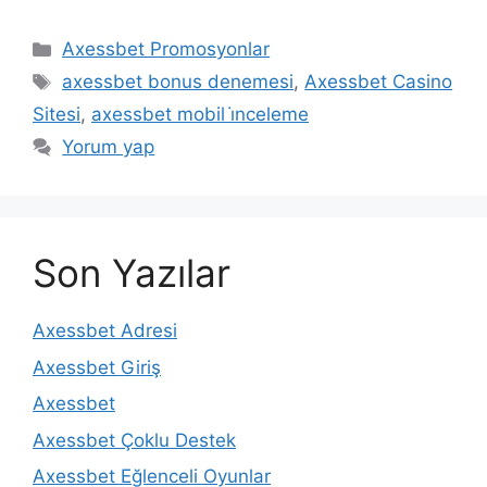
Kategoriler
Axessbet Promosyonlar
Etiketler
axessbet bonus denemesi
,
Axessbet Casino
Sitesi
,
axessbet mobil i̇nceleme
Yorum yap
Son Yazılar
Axessbet Adresi
Axessbet Giriş
Axessbet
Axessbet Çoklu Destek
Axessbet Eğlenceli Oyunlar