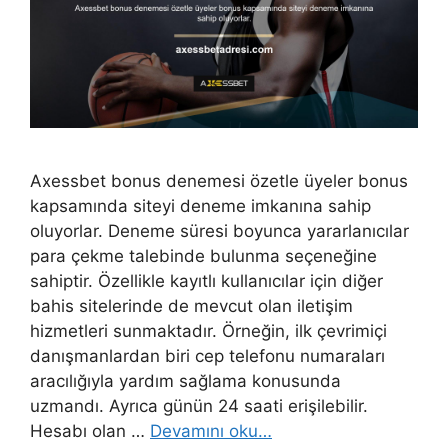
Axessbet bonus denemesi özetle üyeler bonus
kapsamında siteyi deneme imkanına sahip
oluyorlar. Deneme süresi boyunca yararlanıcılar
para çekme talebinde bulunma seçeneğine
sahiptir. Özellikle kayıtlı kullanıcılar için diğer
bahis sitelerinde de mevcut olan iletişim
hizmetleri sunmaktadır. Örneğin, ilk çevrimiçi
danışmanlardan biri cep telefonu numaraları
aracılığıyla yardım sağlama konusunda
uzmandı. Ayrıca günün 24 saati erişilebilir.
Hesabı olan …
Devamını oku…