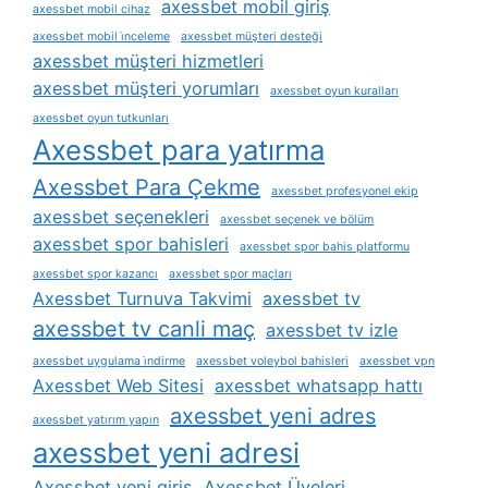
axessbet mobil giriş
axessbet mobil cihaz
axessbet mobil i̇nceleme
axessbet müşteri desteği
axessbet müşteri hizmetleri
axessbet müşteri yorumları
axessbet oyun kuralları
axessbet oyun tutkunları
Axessbet para yatırma
Axessbet Para Çekme
axessbet profesyonel ekip
axessbet seçenekleri
axessbet seçenek ve bölüm
axessbet spor bahisleri
axessbet spor bahis platformu
axessbet spor kazancı
axessbet spor maçları
Axessbet Turnuva Takvimi
axessbet tv
axessbet tv canli maç
axessbet tv izle
axessbet uygulama i̇ndirme
axessbet voleybol bahisleri
axessbet vpn
Axessbet Web Sitesi
axessbet whatsapp hattı
axessbet yeni adres
axessbet yatırım yapın
axessbet yeni adresi
Axessbet yeni giriş
Axessbet Üyeleri