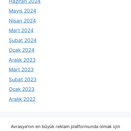
Haziran 2024
Mayıs 2024
Nisan 2024
Mart 2024
Şubat 2024
Ocak 2024
Aralık 2023
Mart 2023
Şubat 2023
Ocak 2023
Aralık 2022
Avrasya'nın en büyük reklam platformunda olmak için