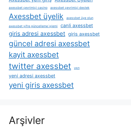
axessbet çevrimiçi casino
axessbet çevrimiçi destek
Axessbet üyelik
axessbet üye olun
canli axessbet
axessbet şifre güncelleme i̇şlemi
giris adresi axessbet
giris axessbet
güncel adresi axessbet
kayit axessbet
twitter axessbet
vpn
yeni adresi axessbet
yeni giris axessbet
Arşivler