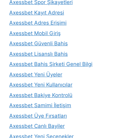
Axessbet Spor Şikayetleri
Axessbet Kayıt Adresi
Axessbet Adres Erişimi
Axessbet Mobil Giriş
Axessbet Güvenli Bahis
Axessbet Lisanslı Bahis
Axessbet Bahis Şirketi Genel Bilgi
Axessbet Yeni Üyeler
Axessbet Yeni Kullanıcılar
Axessbet Bakiye Kontrolü
Axessbet Samimi İletişim
Axessbet Üye Fırsatları
Axessbet Canlı Bayiler
Axessbet Yeni Seçenekler