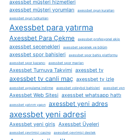
axessbet müşteri hizmetleri
axessbet müşteri yorumları
axessbet oyun kuralları
axessbet oyun tutkunları
Axessbet para yatırma
Axessbet Para Çekme
axessbet profesyonel ekip
axessbet seçenekleri
axessbet seçenek ve bölüm
axessbet spor bahisleri
axessbet spor bahis platformu
axessbet spor kazancı
axessbet spor maçları
Axessbet Turnuva Takvimi
axessbet tv
axessbet tv canli maç
axessbet tv izle
axessbet uygulama i̇ndirme
axessbet voleybol bahisleri
axessbet vpn
Axessbet Web Sitesi
axessbet whatsapp hattı
axessbet yeni adres
axessbet yatırım yapın
axessbet yeni adresi
Axessbet yeni giriş
Axessbet Üyeleri
axessbet çevrimiçi casino
axessbet çevrimiçi destek