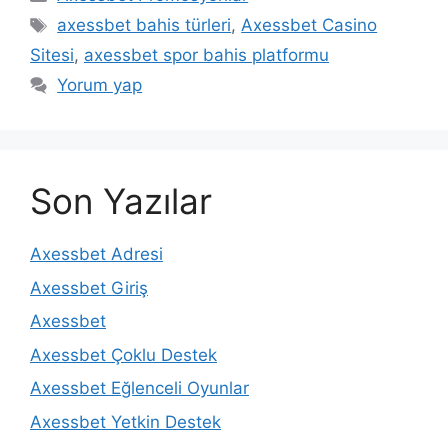
Etiketler
axessbet bahis türleri
,
Axessbet Casino
Sitesi
,
axessbet spor bahis platformu
Yorum yap
Son Yazılar
Axessbet Adresi
Axessbet Giriş
Axessbet
Axessbet Çoklu Destek
Axessbet Eğlenceli Oyunlar
Axessbet Yetkin Destek