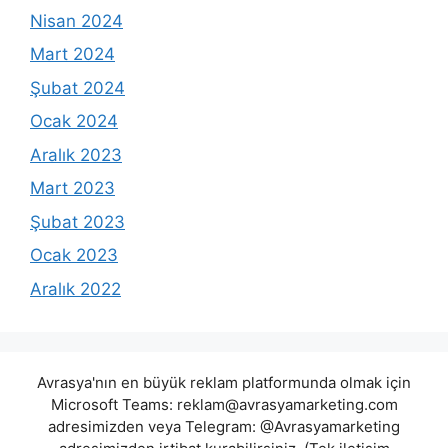
Nisan 2024
Mart 2024
Şubat 2024
Ocak 2024
Aralık 2023
Mart 2023
Şubat 2023
Ocak 2023
Aralık 2022
Avrasya'nın en büyük reklam platformunda olmak için
Microsoft Teams:
reklam@avrasyamarketing.com
adresimizden veya Telegram: @Avrasyamarketing