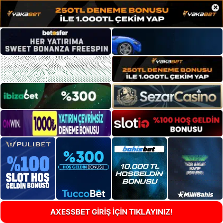
×
AXESSBET GİRİŞ İÇİN TIKLAYINIZ!