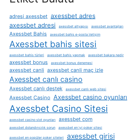
axessbet adres
adresi axessbet
axessbet adresi
axessbet altyapısı
axessbet avantajları
Axessbet Bahis
axessbet bahis e-posta i̇letişim
Axessbet bahis sitesi
axessbet bahis türleri
axessbet bahis yapmak
axessbet bakara nedir
axessbet bonus
axessbet bonus denemesi
axessbet canli
axessbet canli maç izle
Axessbet canlı casino
Axessbet canlı destek
axessbet canlı web sitesi
Axessbet casino oyunları
Axessbet Casino
Axessbet Casino Sitesi
axessbet com
axessbet casino slot oyunları
axessbet dolandırıcılık sorun
axessbet en i̇yi poker sitesi
axessbet girisi
axessbet en popüler poker siteleri