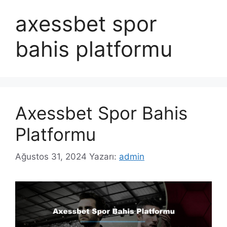
axessbet spor
bahis platformu
Axessbet Spor Bahis
Platformu
Ağustos 31, 2024
Yazarı:
admin