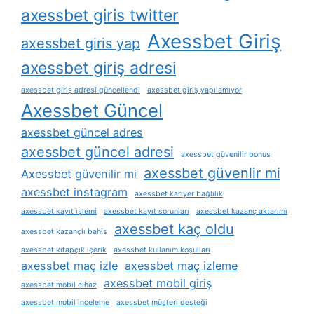
axessbet giris twitter
Axessbet Giriş
axessbet giris yap
axessbet giriş adresi
axessbet giriş adresi güncellendi
axessbet giriş yapılamıyor
Axessbet Güncel
axessbet güncel adres
axessbet güncel adresi
axessbet güvenilir bonus
axessbet güvenlir mi
Axessbet güvenilir mi
axessbet instagram
axessbet kariyer bağlılık
axessbet kayıt i̇şlemi
axessbet kayıt sorunları
axessbet kazanç aktarımı
axessbet kaç oldu
axessbet kazançlı bahis
axessbet kitapçık i̇çerik
axessbet kullanım koşulları
axessbet maç izle
axessbet maç izleme
axessbet mobil giriş
axessbet mobil cihaz
axessbet mobil i̇nceleme
axessbet müşteri desteği