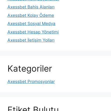
Axessbet Bahis Alanları
Axessbet Kolay Ödeme
Axessbet Sosyal Medya
Axessbet Hesap Yönetimi
Axessbet İletişim Yolları
Kategoriler
Axessbet Promosyonlar
Etiket Bulutu