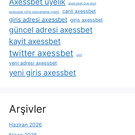
Axessbet üyelik
axessbet üye olun
canli axessbet
axessbet şifre güncelleme i̇şlemi
giris adresi axessbet
giris axessbet
güncel adresi axessbet
kayit axessbet
twitter axessbet
vpn
yeni adresi axessbet
yeni giris axessbet
Arşivler
Haziran 2026
Nisan 2026