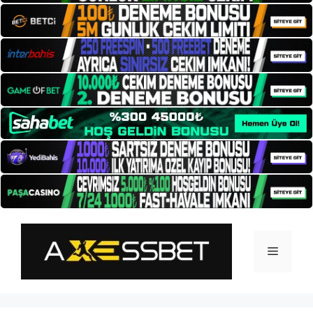
İçeriğe
atla
Menü