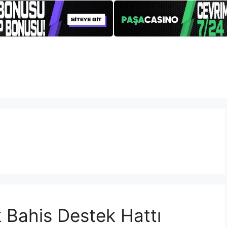
k Bahis Destek Hattı