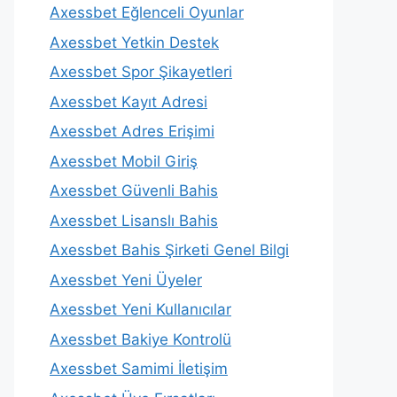
Axessbet Eğlenceli Oyunlar
Axessbet Yetkin Destek
Axessbet Spor Şikayetleri
Axessbet Kayıt Adresi
Axessbet Adres Erişimi
Axessbet Mobil Giriş
Axessbet Güvenli Bahis
Axessbet Lisanslı Bahis
Axessbet Bahis Şirketi Genel Bilgi
Axessbet Yeni Üyeler
Axessbet Yeni Kullanıcılar
Axessbet Bakiye Kontrolü
Axessbet Samimi İletişim