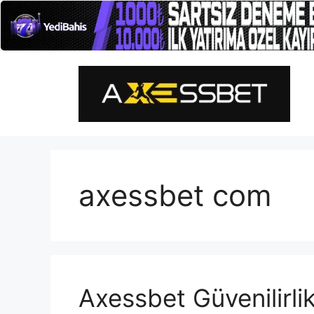
İçeriğe
atla
axessbet com
Axessbet Güvenilirli