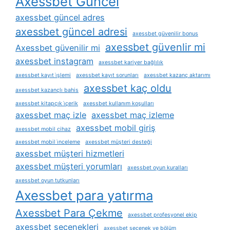
Axessbet Güncel
axessbet güncel adres
axessbet güncel adresi
axessbet güvenilir bonus
axessbet güvenlir mi
Axessbet güvenilir mi
axessbet instagram
axessbet kariyer bağlılık
axessbet kayıt i̇şlemi
axessbet kayıt sorunları
axessbet kazanç aktarımı
axessbet kaç oldu
axessbet kazançlı bahis
axessbet kitapçık i̇çerik
axessbet kullanım koşulları
axessbet maç izle
axessbet maç izleme
axessbet mobil giriş
axessbet mobil cihaz
axessbet mobil i̇nceleme
axessbet müşteri desteği
axessbet müşteri hizmetleri
axessbet müşteri yorumları
axessbet oyun kuralları
axessbet oyun tutkunları
Axessbet para yatırma
Axessbet Para Çekme
axessbet profesyonel ekip
axessbet seçenekleri
axessbet seçenek ve bölüm