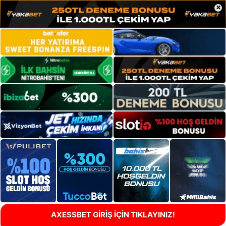
×
AXESSBET GİRİŞ İÇİN TIKLAYINIZ!