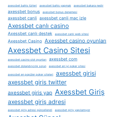
axessbet bahis türleri
axessbet bahis yapmak
axessbet bakara nedir
axessbet bonus
axessbet bonus denemesi
axessbet canli
axessbet canli maç izle
Axessbet canlı casino
Axessbet canlı destek
axessbet canlı web sitesi
Axessbet casino oyunları
Axessbet Casino
Axessbet Casino Sitesi
axessbet com
axessbet casino slot oyunları
axessbet dolandırıcılık sorun
axessbet en i̇yi poker sitesi
axessbet girisi
axessbet en popüler poker siteleri
axessbet giris twitter
Axessbet Giriş
axessbet giris yap
axessbet giriş adresi
axessbet giriş adresi güncellendi
axessbet giriş yapılamıyor