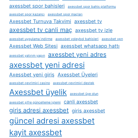
axessbet spor bahisleri
axessbet spor bahis platformu
axessbet spor kazancı
axessbet spor maçları
Axessbet Turnuva Takvimi
axessbet tv
axessbet tv canli maç
axessbet tv izle
axessbet uygulama i̇ndirme
axessbet voleybol bahisleri
axessbet vpn
Axessbet Web Sitesi
axessbet whatsapp hattı
axessbet yeni adres
axessbet yatırım yapın
axessbet yeni adresi
Axessbet yeni giriş
Axessbet Üyeleri
axessbet çevrimiçi casino
axessbet çevrimiçi destek
Axessbet üyelik
axessbet üye olun
canli axessbet
axessbet şifre güncelleme i̇şlemi
giris adresi axessbet
giris axessbet
güncel adresi axessbet
kayit axessbet