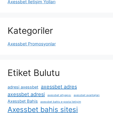
Axessbet İletişim Yolları
Kategoriler
Axessbet Promosyonlar
Etiket Bulutu
axessbet adres
adresi axessbet
axessbet adresi
axessbet altyapısı
axessbet avantajları
Axessbet Bahis
axessbet bahis e-posta i̇letişim
Axessbet bahis sitesi