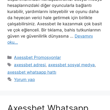
hesaplarınızdaki diğer oyuncularla bağlantı
kurabilir, yardımlarını isteyebilir ve oyunu daha
da heyecan verici hale getirmek için birlikte
çalışabilirsiniz. Axessbet ile kazanmak çok basit
ve çok eğlenceli. Bir tıklama, bahis tutkunlarının
güven ve güvenilirlik dünyasına …
Devamını
oku…
Kategoriler
Axessbet Promosyonlar
Etiketler
axessbet adresi
,
axessbet sosyal medya
,
axessbet whatsapp hattı
Yorum yap
Axessbet Whatsapp