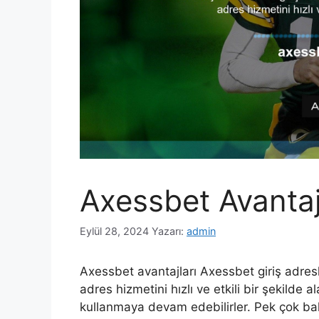
Axessbet Avantaj
Eylül 28, 2024
Yazarı:
admin
Axessbet avantajları Axessbet giriş adresle
adres hizmetini hızlı ve etkili bir şekilde al
kullanmaya devam edebilirler. Pek çok bah