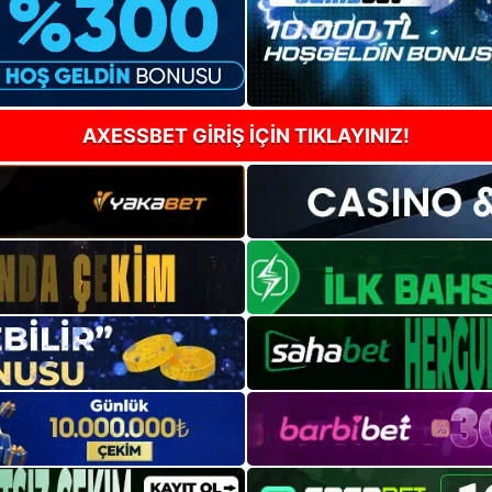
AXESSBET GİRİŞ İÇİN TIKLAYINIZ!