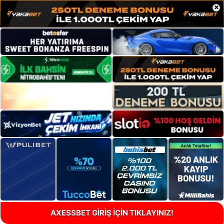
×
AXESSBET GİRİŞ İÇİN TIKLAYINIZ!