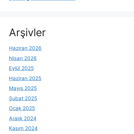
Arşivler
Haziran 2026
Nisan 2026
Eylül 2025
Haziran 2025
Mayıs 2025
Şubat 2025
Ocak 2025
Aralık 2024
Kasım 2024