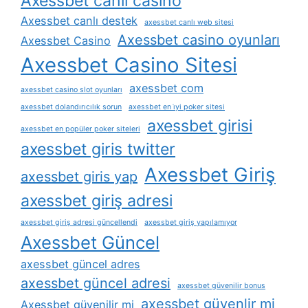
Axessbet canlı casino
Axessbet canlı destek
axessbet canlı web sitesi
Axessbet casino oyunları
Axessbet Casino
Axessbet Casino Sitesi
axessbet com
axessbet casino slot oyunları
axessbet dolandırıcılık sorun
axessbet en i̇yi poker sitesi
axessbet girisi
axessbet en popüler poker siteleri
axessbet giris twitter
Axessbet Giriş
axessbet giris yap
axessbet giriş adresi
axessbet giriş adresi güncellendi
axessbet giriş yapılamıyor
Axessbet Güncel
axessbet güncel adres
axessbet güncel adresi
axessbet güvenilir bonus
axessbet güvenlir mi
Axessbet güvenilir mi