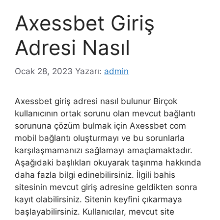
Axessbet Giriş
Adresi Nasıl
Ocak 28, 2023
Yazarı:
admin
Axessbet giriş adresi nasıl bulunur Birçok
kullanıcının ortak sorunu olan mevcut bağlantı
sorununa çözüm bulmak için Axessbet com
mobil bağlantı oluşturmayı ve bu sorunlarla
karşılaşmamanızı sağlamayı amaçlamaktadır.
Aşağıdaki başlıkları okuyarak taşınma hakkında
daha fazla bilgi edinebilirsiniz. İlgili bahis
sitesinin mevcut giriş adresine geldikten sonra
kayıt olabilirsiniz. Sitenin keyfini çıkarmaya
başlayabilirsiniz. Kullanıcılar, mevcut site