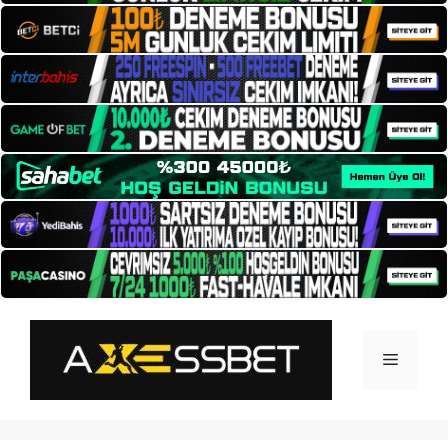
İçeriğe
atla
Menü