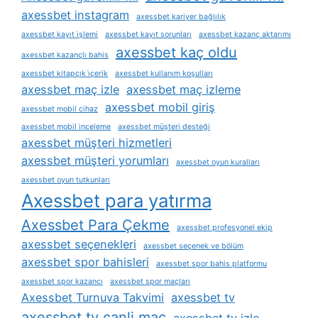
axessbet instagram
axessbet kariyer bağlılık
axessbet kayıt i̇şlemi
axessbet kayıt sorunları
axessbet kazanç aktarımı
axessbet kaç oldu
axessbet kazançlı bahis
axessbet kitapçık i̇çerik
axessbet kullanım koşulları
axessbet maç izle
axessbet maç izleme
axessbet mobil giriş
axessbet mobil cihaz
axessbet mobil i̇nceleme
axessbet müşteri desteği
axessbet müşteri hizmetleri
axessbet müşteri yorumları
axessbet oyun kuralları
axessbet oyun tutkunları
Axessbet para yatırma
Axessbet Para Çekme
axessbet profesyonel ekip
axessbet seçenekleri
axessbet seçenek ve bölüm
axessbet spor bahisleri
axessbet spor bahis platformu
axessbet spor kazancı
axessbet spor maçları
Axessbet Turnuva Takvimi
axessbet tv
axessbet tv canli maç