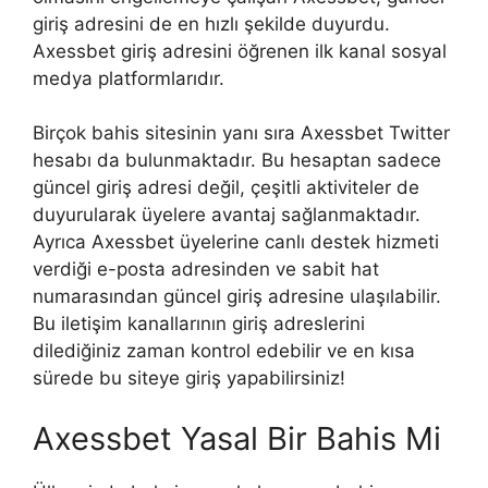
giriş adresini de en hızlı şekilde duyurdu.
Axessbet giriş adresini öğrenen ilk kanal sosyal
medya platformlarıdır.
Birçok bahis sitesinin yanı sıra Axessbet Twitter
hesabı da bulunmaktadır. Bu hesaptan sadece
güncel giriş adresi değil, çeşitli aktiviteler de
duyurularak üyelere avantaj sağlanmaktadır.
Ayrıca Axessbet üyelerine canlı destek hizmeti
verdiği e-posta adresinden ve sabit hat
numarasından güncel giriş adresine ulaşılabilir.
Bu iletişim kanallarının giriş adreslerini
dilediğiniz zaman kontrol edebilir ve en kısa
sürede bu siteye giriş yapabilirsiniz!
Axessbet Yasal Bir Bahis Mi