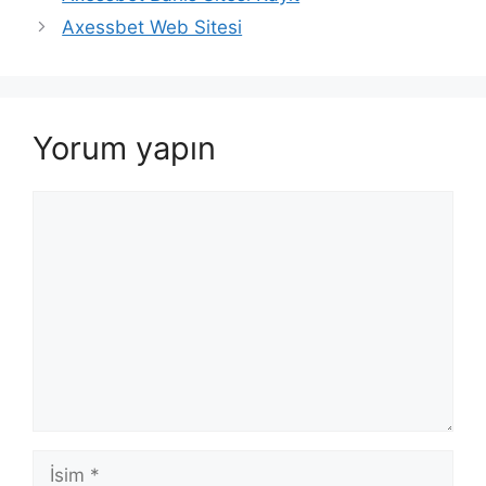
Axessbet Web Sitesi
Yorum yapın
Yorum
İsim