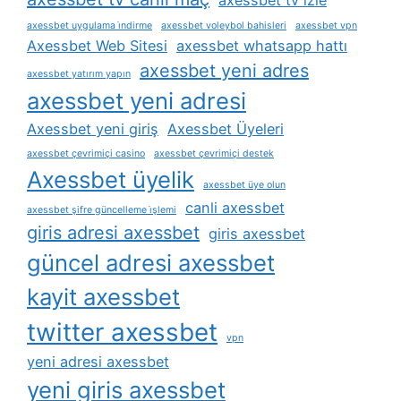
axessbet tv izle
axessbet uygulama i̇ndirme
axessbet voleybol bahisleri
axessbet vpn
Axessbet Web Sitesi
axessbet whatsapp hattı
axessbet yeni adres
axessbet yatırım yapın
axessbet yeni adresi
Axessbet yeni giriş
Axessbet Üyeleri
axessbet çevrimiçi casino
axessbet çevrimiçi destek
Axessbet üyelik
axessbet üye olun
canli axessbet
axessbet şifre güncelleme i̇şlemi
giris adresi axessbet
giris axessbet
güncel adresi axessbet
kayit axessbet
twitter axessbet
vpn
yeni adresi axessbet
yeni giris axessbet