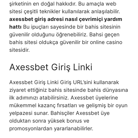
şirketinin en doğal hakkıdır. Bu amaçla web
sitesi çeşitli teknikler kullanılarak anlaşılabilir.
axessbet giriş adresi nasıl çevrimiçi yardım
hattı
Bu ipuçları sayesinde bir bahis sitesinin
güvenilir olduğunu öğrenebiliriz. Bahsi geçen
bahis sitesi oldukça güvenilir bir online casino
sitesidir.
Axessbet Giriş Linki
Axessbet Giriş Linki Giriş URL’sini kullanarak
ziyaret ettiğiniz bahis sitesinde bahis dünyasına
ilk adımınızı atabilirsiniz. Axessbet üyelerine
mükemmel kazanç fırsatları ve gelişmiş bir oyun
yelpazesi sunar. Bahisçiler Axessbet üye
olduktan sonra yüksek bonus ve
promosyonlardan yararlanabilirler.