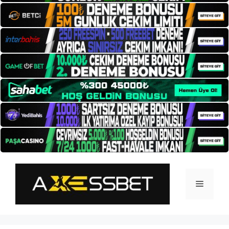
İçeriğe
atla
Menü