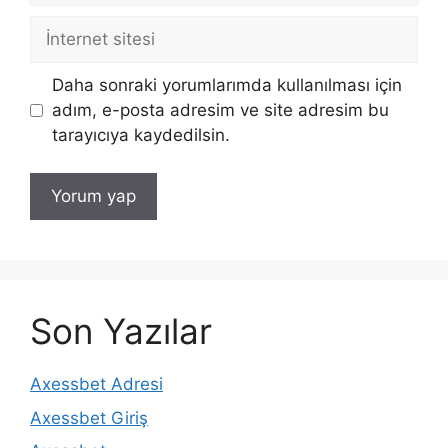
İnternet
sitesi
Daha sonraki yorumlarımda kullanılması için
adım, e-posta adresim ve site adresim bu
tarayıcıya kaydedilsin.
Son Yazılar
Axessbet Adresi
Axessbet Giriş