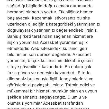
sağladığı bilgilerin doğru olması durumunda
herhangi bir sorun yoktur. Etkinliğiniz hemen
başlayacak. Kazanmak istiyorsanız bu site
üzerinden dilediğiniz kategorideki yatırımlarınızı
doğrulayarak yatırımınızı değerlendirebilirsiniz.
Bahis şirketi tarafından sağlanan hizmetlere
ilişkin yorumlara Axessbet yorumları eşlik
etmektedir. Web sitesindeki kullanıcı geri
bildirimleri son derece değerlidir. Axessbet
yorumları, birçok kullanıcının dikkatini çeken
siteye güvenilirlik kazandırdı. Bu onlara çok
fazla güven ve deneyim kazandırdı. Sitede
dilerseniz bu konuyla ilgili deneyimlerinizi ve
görüşlerinizi paylaşabilirsiniz. Tatmin edici ve
mükemmel bir hizmeti mümkün olan en uygun
şekilde almanızı sağlayacağız. Olumlu ve
olumsuz yorumlar Axessbet tarafından