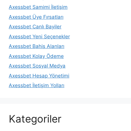
Axessbet Samimi İletişim
Axessbet Üye Fırsatları
Axessbet Canlı Bayiler
Axessbet Yeni Seçenekler
Axessbet Bahis Alanları
Axessbet Kolay Ödeme
Axessbet Sosyal Medya
Axessbet Hesap Yönetimi
Axessbet İletişim Yolları
Kategoriler