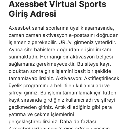
Axessbet Virtual Sports
Giriş Adresi
Axessbet sanal sporlarına üyelik aşamasında,
zaman zaman aktivasyon e-postasını doğrudan
işlemeniz gerekebilir. URL’yi girmeniz yeterlidir.
Ayrıca site bahislere doğrudan erişim imkanı
sunmaktadır. Herhangi bir aktivasyon belgesi
sağlamanız gerekmeyecektir. Bu siteye kayıt
olduktan sonra giriş işlemini basit bir şekilde
tamamlayabilirsiniz. Aktivasyon: Aktifleştirilecek
üyelik programında belirtilen kullanıcı adı ve
şifreyi giriniz. Bu işlemi tamamlamak için lütfen
kayıt sırasında girdiğiniz kullanıcı adı ve şifreyi
gecikmeden giriniz. Artık dilediğiniz gibi para
yatırma ve çekme işlemlerini
gerçekleştirebilirsiniz. Daha da fazlası.
Axessbet virtual sports giriş adresi
üyesinin