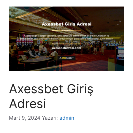
Axessbet Giriş
Adresi
Mart 9, 2024
Yazarı:
admin