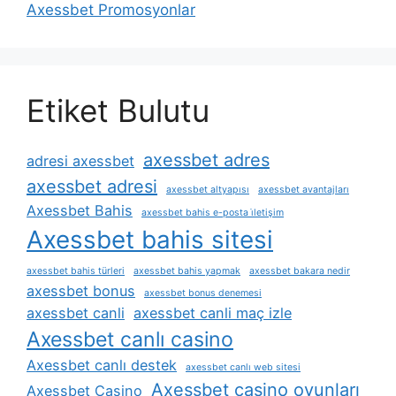
Axessbet Promosyonlar
Etiket Bulutu
axessbet adres
adresi axessbet
axessbet adresi
axessbet altyapısı
axessbet avantajları
Axessbet Bahis
axessbet bahis e-posta i̇letişim
Axessbet bahis sitesi
axessbet bahis türleri
axessbet bahis yapmak
axessbet bakara nedir
axessbet bonus
axessbet bonus denemesi
axessbet canli
axessbet canli maç izle
Axessbet canlı casino
Axessbet canlı destek
axessbet canlı web sitesi
Axessbet casino oyunları
Axessbet Casino