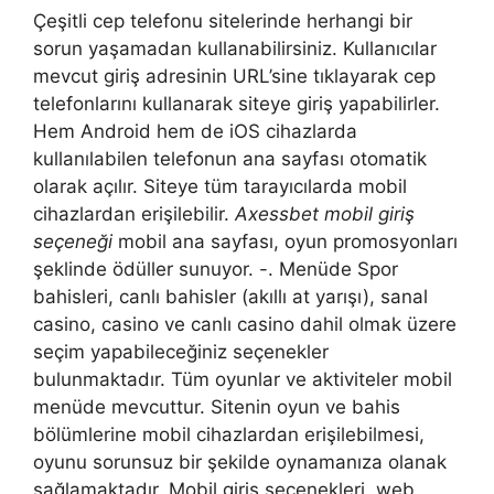
Çeşitli cep telefonu sitelerinde herhangi bir
sorun yaşamadan kullanabilirsiniz. Kullanıcılar
mevcut giriş adresinin URL’sine tıklayarak cep
telefonlarını kullanarak siteye giriş yapabilirler.
Hem Android hem de iOS cihazlarda
kullanılabilen telefonun ana sayfası otomatik
olarak açılır. Siteye tüm tarayıcılarda mobil
cihazlardan erişilebilir.
Axessbet mobil giriş
seçeneği
mobil ana sayfası, oyun promosyonları
şeklinde ödüller sunuyor. -. Menüde Spor
bahisleri, canlı bahisler (akıllı at yarışı), sanal
casino, casino ve canlı casino dahil olmak üzere
seçim yapabileceğiniz seçenekler
bulunmaktadır. Tüm oyunlar ve aktiviteler mobil
menüde mevcuttur. Sitenin oyun ve bahis
bölümlerine mobil cihazlardan erişilebilmesi,
oyunu sorunsuz bir şekilde oynamanıza olanak
sağlamaktadır. Mobil giriş seçenekleri, web