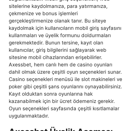
sitelerine kaydolmanıza, para yatırmanıza,
çekmenize ve bonus işlemleri
gerçekleştirmenize olanak tanır. Bu siteye
kaydolmak için kullanıcıların mobil giriş sayfasını
kullanmaları ve üyelik formunu doldurmaları
gerekmektedir. Bunun tersine, kayıt olan
kullanıcılar, giriş bilgilerini sağlayarak web
sitesine mobil cihazlarından erişebilirler.
Axessbet, hem canlı hem de casino oyunları
dahil olmak üzere çeşitli oyun seçenekleri sunar.
Casino seçenekleri menüsü ile slot makineleri ve
poker gibi çeşitli şans oyunlarını oynayabilirsiniz.
Kayıt olduktan sonra oyunlarına hak
kazanabilmek için bir ücret ödemeniz gerekir.
Oyun seçenekleri sayfasında çeşitli kısıtlamalar
uygulanmaktadır.