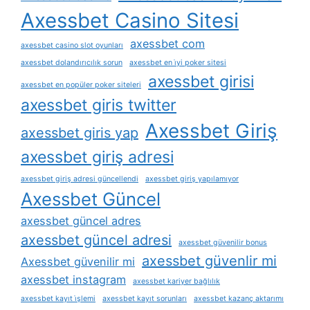
Axessbet Casino Sitesi
axessbet com
axessbet casino slot oyunları
axessbet dolandırıcılık sorun
axessbet en i̇yi poker sitesi
axessbet girisi
axessbet en popüler poker siteleri
axessbet giris twitter
Axessbet Giriş
axessbet giris yap
axessbet giriş adresi
axessbet giriş adresi güncellendi
axessbet giriş yapılamıyor
Axessbet Güncel
axessbet güncel adres
axessbet güncel adresi
axessbet güvenilir bonus
axessbet güvenlir mi
Axessbet güvenilir mi
axessbet instagram
axessbet kariyer bağlılık
axessbet kayıt i̇şlemi
axessbet kayıt sorunları
axessbet kazanç aktarımı