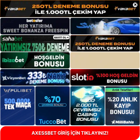
×
AXESSBET GİRİŞ İÇİN TIKLAYINIZ!