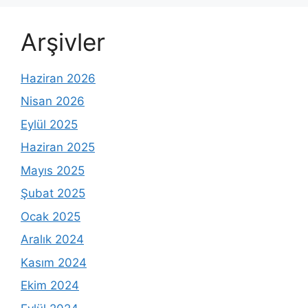
Arşivler
Haziran 2026
Nisan 2026
Eylül 2025
Haziran 2025
Mayıs 2025
Şubat 2025
Ocak 2025
Aralık 2024
Kasım 2024
Ekim 2024