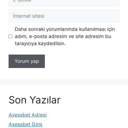
posta
İnternet
sitesi
Daha sonraki yorumlarımda kullanılması için
adım, e-posta adresim ve site adresim bu
tarayıcıya kaydedilsin.
Son Yazılar
Axessbet Adresi
Axessbet Giriş