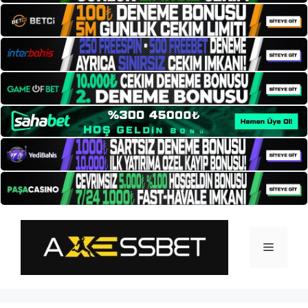
İçeriğe
atla
Menü