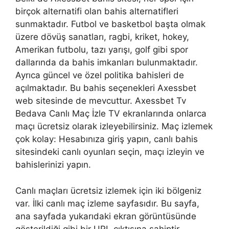
birçok alternatifi olan bahis alternatifleri
sunmaktadır. Futbol ve basketbol başta olmak
üzere dövüş sanatları, ragbi, kriket, hokey,
Amerikan futbolu, tazı yarışı, golf gibi spor
dallarında da bahis imkanları bulunmaktadır.
Ayrıca güncel ve özel politika bahisleri de
açılmaktadır. Bu bahis seçenekleri Axessbet
web sitesinde de mevcuttur. Axessbet Tv
Bedava Canlı Maç İzle TV ekranlarında onlarca
maçı ücretsiz olarak izleyebilirsiniz. Maç izlemek
çok kolay: Hesabınıza giriş yapın, canlı bahis
sitesindeki canlı oyunları seçin, maçı izleyin ve
bahislerinizi yapın.
Canlı maçları ücretsiz izlemek için iki bölgeniz
var. İlki canlı maç izleme sayfasıdır. Bu sayfa,
ana sayfada yukarıdaki ekran görüntüsünde
gösterildiği gibi bir URL çıktısına sahiptir.