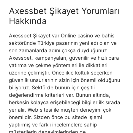
Axessbet Şikayet Yorumları
Hakkında
Axessbet Şikayet var Online casino ve bahis
sektöründe Türkiye pazarının yeni adı olan ve
son zamanlarda adını çokça duyduğunuz
Axessbet, kampanyaları, güvenilir ve hızlı para
yatırma ve çekme yöntemleri ile dikkatleri
üzerine çekmiştir. Öncelikle koltuk seçerken
güvenlik unsurlarının sizin için önemli olduğunu
biliyoruz. Sektörde bunun için çeşitli
değerlendirme kriterleri var. Bunun altında,
herkesin kolayca erişebileceği bilgiler ilk sırada
yer alır. Web sitesi ile müşteri deneyimi çok
önemlidir. Sizden önce bu sitede işlemi
yaptırmış ve farklı incelemelere sahip
müşterilerin deneyimlerinden de