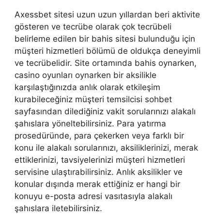
Axessbet sitesi uzun uzun yıllardan beri aktivite
gösteren ve tecrübe olarak çok tecrübeli
belirleme edilen bir bahis sitesi bulunduğu için
müşteri hizmetleri bölümü de oldukça deneyimli
ve tecrübelidir. Site ortamında bahis oynarken,
casino oyunları oynarken bir aksilikle
karşılaştığınızda anlık olarak etkileşim
kurabileceğiniz müşteri temsilcisi sohbet
sayfasından dilediğiniz vakit sorularınızı alakalı
şahıslara yöneltebilirsiniz. Para yatırma
prosedüründe, para çekerken veya farklı bir
konu ile alakalı sorularınızı, aksiliklerinizi, merak
ettiklerinizi, tavsiyelerinizi müşteri hizmetleri
servisine ulaştırabilirsiniz. Anlık aksilikler ve
konular dışında merak ettiğiniz er hangi bir
konuyu e-posta adresi vasıtasıyla alakalı
şahıslara iletebilirsiniz.