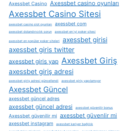
Axessbet casino oyunları
Axessbet Casino
Axessbet Casino Sitesi
axessbet com
axessbet casino slot oyunları
axessbet dolandırıcılık sorun
axessbet en i̇yi poker sitesi
axessbet girisi
axessbet en popüler poker siteleri
axessbet giris twitter
Axessbet Giriş
axessbet giris yap
axessbet giriş adresi
axessbet giriş adresi güncellendi
axessbet giriş yapılamıyor
Axessbet Güncel
axessbet güncel adres
axessbet güncel adresi
axessbet güvenilir bonus
axessbet güvenlir mi
Axessbet güvenilir mi
axessbet instagram
axessbet kariyer bağlılık