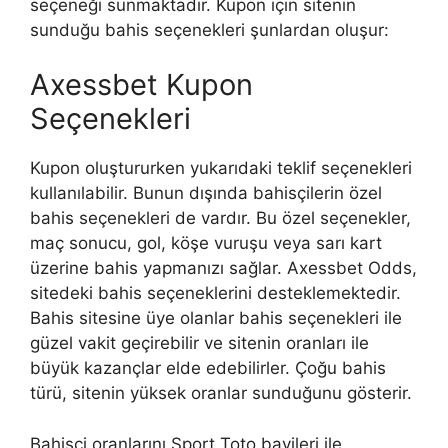
seçeneği sunmaktadır. Kupon için sitenin
sunduğu bahis seçenekleri şunlardan oluşur:
Axessbet Kupon
Seçenekleri
Kupon oluştururken yukarıdaki teklif seçenekleri
kullanılabilir. Bunun dışında bahisçilerin özel
bahis seçenekleri de vardır. Bu özel seçenekler,
maç sonucu, gol, köşe vuruşu veya sarı kart
üzerine bahis yapmanızı sağlar. Axessbet Odds,
sitedeki bahis seçeneklerini desteklemektedir.
Bahis sitesine üye olanlar bahis seçenekleri ile
güzel vakit geçirebilir ve sitenin oranları ile
büyük kazançlar elde edebilirler. Çoğu bahis
türü, sitenin yüksek oranlar sunduğunu gösterir.
Bahisçi oranlarını Sport Toto bayileri ile