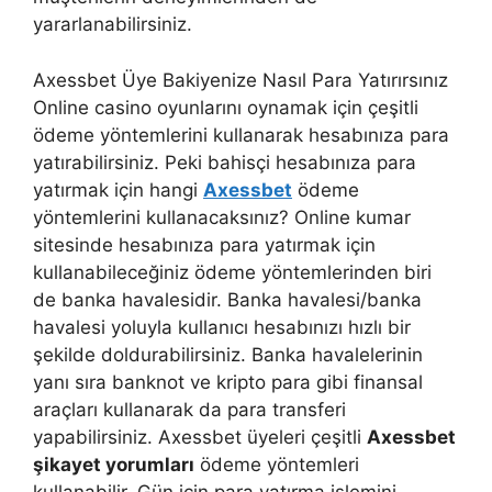
yararlanabilirsiniz.
Axessbet Üye Bakiyenize Nasıl Para Yatırırsınız
Online casino oyunlarını oynamak için çeşitli
ödeme yöntemlerini kullanarak hesabınıza para
yatırabilirsiniz. Peki bahisçi hesabınıza para
yatırmak için hangi
Axessbet
ödeme
yöntemlerini kullanacaksınız? Online kumar
sitesinde hesabınıza para yatırmak için
kullanabileceğiniz ödeme yöntemlerinden biri
de banka havalesidir. Banka havalesi/banka
havalesi yoluyla kullanıcı hesabınızı hızlı bir
şekilde doldurabilirsiniz. Banka havalelerinin
yanı sıra banknot ve kripto para gibi finansal
araçları kullanarak da para transferi
yapabilirsiniz. Axessbet üyeleri çeşitli
Axessbet
şikayet yorumları
ödeme yöntemleri
kullanabilir. Gün için para yatırma işlemini