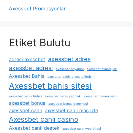
Axessbet Promosyonlar
Etiket Bulutu
axessbet adres
adresi axessbet
axessbet adresi
axessbet altyapısı
axessbet avantajları
Axessbet Bahis
axessbet bahis e-posta i̇letişim
Axessbet bahis sitesi
axessbet bahis türleri
axessbet bahis yapmak
axessbet bakara nedir
axessbet bonus
axessbet bonus denemesi
axessbet canli
axessbet canli maç izle
Axessbet canlı casino
Axessbet canlı destek
axessbet canlı web sitesi