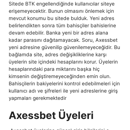
Sitede BTK engellendiğinde kullanıcılar siteye
erişemeyecektir. Bunun olmasını önlemek için
mevcut konumu bu sitede bulduk. Yeni adres
belirlendikten sonra tüm bahisçiler bahislerine
devam edebilir. Banka yeni bir adres alana
kadar parasını dağıtamayacak. Soru, Axessbet
yeni adresine güvenilip güvenilemeyeceğidir. Bu
bağlamda site, adres değişikliklerine karşı
üyelerin site içindeki hesaplarını korur. Üyelerin
hesaplarındaki para miktarını başka hiç
kimsenin değiştiremeyeceğinden emin olun.
Bahisçilerin bakiyelerini kontrol edebilmeleri için
kullanıcı adı ve şifreleri ile yeni adreslerine giriş
yapmaları gerekmektedir
Axessbet Üyeleri