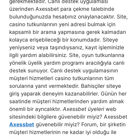
gerekmektedir. Canlı destek uygulaması
üzerinden Axessbet para çekme talebinde
bulunduğunuzda hesabınız onaylanacaktır. Site,
casino tutkunlarının yeni adresi bulmak için
kapsamlı bir arama yapmasına gerek kalmadan
kolayca erişebileceği bir konumdadır. Siteye
yeniyseniz veya taşındıysanız, kayıt işleminizle
ilgili yardım alabilirsiniz. Site, oyun tutkunlarına
yönelik üyelik yardım programı aracılığıyla canlı
destek sunuyor. Canlı destek uygulamasının
müşteri hizmetleri casino tutkunlarının tüm
sorularına yanıt vermektedir. Bahisçiler siteye
giriş yaparak deneyim kazanabilirler. Günün her
saatinde müşteri hizmetlerinden yardım almak
önemli bir ayrıcalıktır.
Axessbet üyeleri
web
sitesindeki bilgilere güvenebilir miyiz? Axessbet
Axessbet
güvenebilir miyiz? Forum, bir şirketin
müşteri hizmetlerinin ne kadar iyi olduğu ile