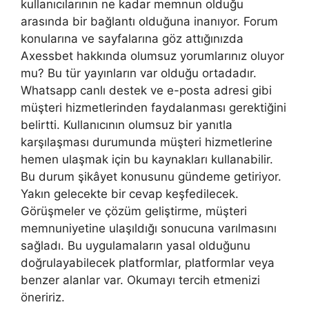
kullanıcılarının ne kadar memnun olduğu
arasında bir bağlantı olduğuna inanıyor. Forum
konularına ve sayfalarına göz attığınızda
Axessbet hakkında olumsuz yorumlarınız oluyor
mu? Bu tür yayınların var olduğu ortadadır.
Whatsapp canlı destek ve e-posta adresi gibi
müşteri hizmetlerinden faydalanması gerektiğini
belirtti. Kullanıcının olumsuz bir yanıtla
karşılaşması durumunda müşteri hizmetlerine
hemen ulaşmak için bu kaynakları kullanabilir.
Bu durum şikâyet konusunu gündeme getiriyor.
Yakın gelecekte bir cevap keşfedilecek.
Görüşmeler ve çözüm geliştirme, müşteri
memnuniyetine ulaşıldığı sonucuna varılmasını
sağladı. Bu uygulamaların yasal olduğunu
doğrulayabilecek platformlar, platformlar veya
benzer alanlar var. Okumayı tercih etmenizi
öneririz.