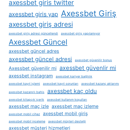
axessbet giris twitter
Axessbet Giriş
axessbet giris yap
axessbet giriş adresi
axessbet giriş adresi güncellendi
axessbet giriş yapılamıyor
Axessbet Güncel
axessbet güncel adres
axessbet güncel adresi
axessbet güvenilir bonus
axessbet güvenlir mi
Axessbet güvenilir mi
axessbet instagram
axessbet kariyer bağlılık
axessbet kayıt i̇şlemi
axessbet kayıt sorunları
axessbet kazanç aktarımı
axessbet kaç oldu
axessbet kazançlı bahis
axessbet kitapçık i̇çerik
axessbet kullanım koşulları
axessbet maç izle
axessbet maç izleme
axessbet mobil giriş
axessbet mobil cihaz
axessbet mobil i̇nceleme
axessbet müşteri desteği
axessbet müşteri hizmetleri