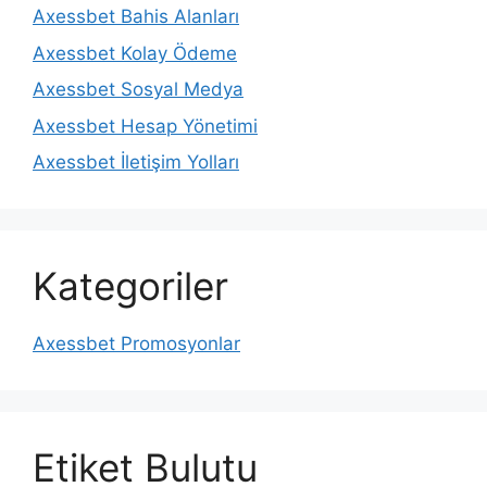
Axessbet Bahis Alanları
Axessbet Kolay Ödeme
Axessbet Sosyal Medya
Axessbet Hesap Yönetimi
Axessbet İletişim Yolları
Kategoriler
Axessbet Promosyonlar
Etiket Bulutu