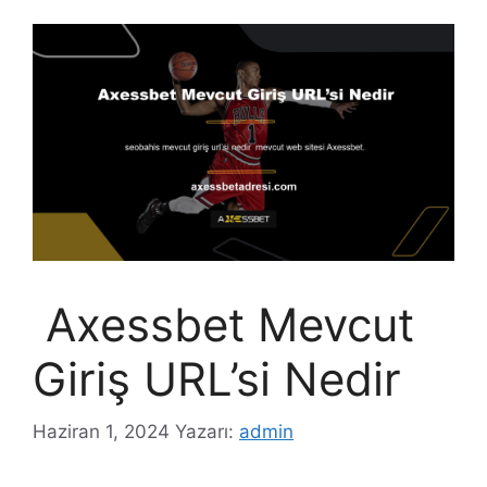
Axessbet Mevcut
Giriş URL’si Nedir
Haziran 1, 2024
Yazarı:
admin