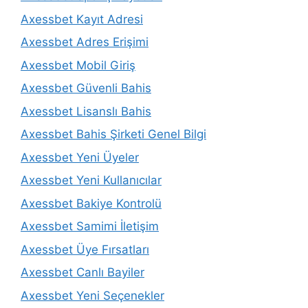
Axessbet Kayıt Adresi
Axessbet Adres Erişimi
Axessbet Mobil Giriş
Axessbet Güvenli Bahis
Axessbet Lisanslı Bahis
Axessbet Bahis Şirketi Genel Bilgi
Axessbet Yeni Üyeler
Axessbet Yeni Kullanıcılar
Axessbet Bakiye Kontrolü
Axessbet Samimi İletişim
Axessbet Üye Fırsatları
Axessbet Canlı Bayiler
Axessbet Yeni Seçenekler