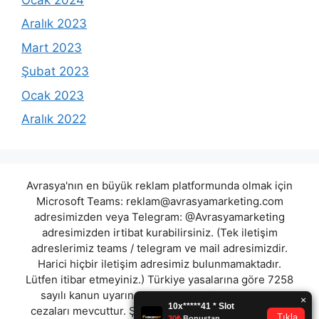
Aralık 2023
Mart 2023
Şubat 2023
Ocak 2023
Aralık 2022
Avrasya'nın en büyük reklam platformunda olmak için
Microsoft Teams:
reklam@avrasyamarketing.com
adresimizden veya Telegram: @Avrasyamarketing
adresimizden irtibat kurabilirsiniz. (Tek iletişim
adreslerimiz teams / telegram ve mail adresimizdir.
Harici hiçbir iletişim adresimiz bulunmamaktadır.
Lütfen itibar etmeyiniz.) Türkiye yasalarına göre 7258
sayılı kanun uyarınca yasa dışı bahis oynamanın
cezaları mevcuttur. Şu an bulunduğunuz site hiç bir