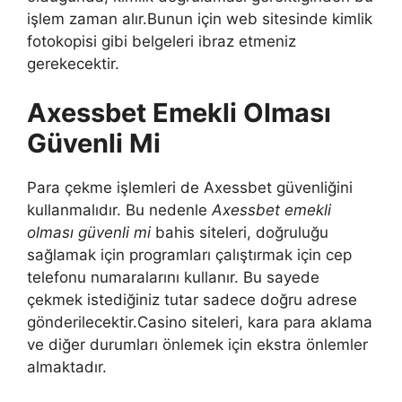
işlem zaman alır.Bunun için web sitesinde kimlik
fotokopisi gibi belgeleri ibraz etmeniz
gerekecektir.
Axessbet Emekli Olması
Güvenli Mi
Para çekme işlemleri de Axessbet güvenliğini
kullanmalıdır. Bu nedenle
Axessbet emekli
olması güvenli mi
bahis siteleri, doğruluğu
sağlamak için programları çalıştırmak için cep
telefonu numaralarını kullanır. Bu sayede
çekmek istediğiniz tutar sadece doğru adrese
gönderilecektir.Casino siteleri, kara para aklama
ve diğer durumları önlemek için ekstra önlemler
almaktadır.