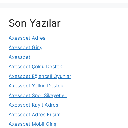
Son Yazılar
Axessbet Adresi
Axessbet Giriş
Axessbet
Axessbet Çoklu Destek
Axessbet Eğlenceli Oyunlar
Axessbet Yetkin Destek
Axessbet Spor Şikayetleri
Axessbet Kayıt Adresi
Axessbet Adres Erişimi
Axessbet Mobil Giriş