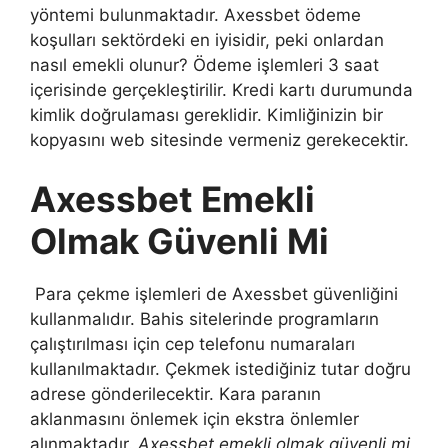
yöntemi bulunmaktadır. Axessbet ödeme
koşulları sektördeki en iyisidir, peki onlardan
nasıl emekli olunur? Ödeme işlemleri 3 saat
içerisinde gerçekleştirilir. Kredi kartı durumunda
kimlik doğrulaması gereklidir. Kimliğinizin bir
kopyasını web sitesinde vermeniz gerekecektir.
Axessbet Emekli
Olmak Güvenli Mi
Para çekme işlemleri de Axessbet güvenliğini
kullanmalıdır. Bahis sitelerinde programların
çalıştırılması için cep telefonu numaraları
kullanılmaktadır. Çekmek istediğiniz tutar doğru
adrese gönderilecektir. Kara paranın
aklanmasını önlemek için ekstra önlemler
alınmaktadır.
Axessbet emekli olmak güvenli mi