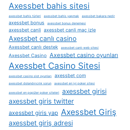
Axessbet bahis sitesi
axessbet bahis türleri
axessbet bahis yapmak
axessbet bakara nedir
axessbet bonus
axessbet bonus denemesi
axessbet canli
axessbet canli maç izle
Axessbet canlı casino
Axessbet canlı destek
axessbet canlı web sitesi
Axessbet casino oyunları
Axessbet Casino
Axessbet Casino Sitesi
axessbet com
axessbet casino slot oyunları
axessbet dolandırıcılık sorun
axessbet en i̇yi poker sitesi
axessbet girisi
axessbet en popüler poker siteleri
axessbet giris twitter
Axessbet Giriş
axessbet giris yap
axessbet giriş adresi