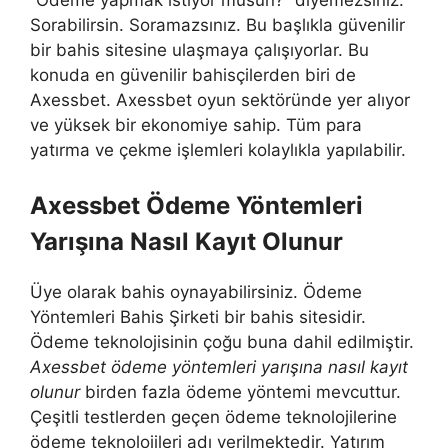
Sorabilirsin. Soramazsınız. Bu başlıkla güvenilir
bir bahis sitesine ulaşmaya çalışıyorlar. Bu
konuda en güvenilir bahisçilerden biri de
Axessbet. Axessbet oyun sektöründe yer alıyor
ve yüksek bir ekonomiye sahip. Tüm para
yatırma ve çekme işlemleri kolaylıkla yapılabilir.
Axessbet Ödeme Yöntemleri
Yarışına Nasıl Kayıt Olunur
Üye olarak bahis oynayabilirsiniz. Ödeme
Yöntemleri Bahis Şirketi bir bahis sitesidir.
Ödeme teknolojisinin çoğu buna dahil edilmiştir.
Axessbet ödeme yöntemleri yarışına nasıl kayıt
olunur
birden fazla ödeme yöntemi mevcuttur.
Çeşitli testlerden geçen ödeme teknolojilerine
ödeme teknolojileri adı verilmektedir. Yatırım