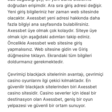
doğrudan erişimdir. Ara sıra giriş adresi değişir.
Yeni giriş bilgileriniz her zaman web sitesinde
olacaktır. Axessbet yeni adresi hakkında daha
fazla bilgiyi ana sayfasında bulabilirsiniz.
Axessbet üye olmak çok kolaydır. Siteye üye
olmak için aşağıdaki adımları takip ediniz.
Öncelikle Axessbet web sitesine giriş
yapmalısınız. Web sitesine gidin ve Giriş
düğmesine tıklayın. Ekrandaki tüm bilgileri
doldurmanız gerekmektedir.
Çevrimiçi blackjack sitelerinin avantajı, çevrimiçi
casino oyunlarını ilgi çekici kılmaktadır. En
güvenilir blackjack sitelerinden biri Axessbet
casino sitesidir. Casino severler için ideal bir
destinasyon olan Axessbet, geniş bir oyun
yelpazesi ve güvenli bir ortam sunuyor.