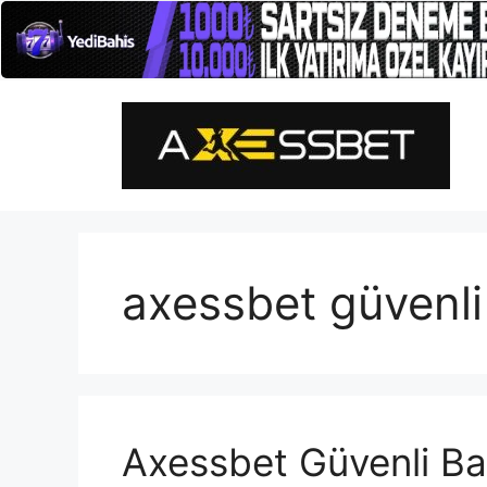
İçeriğe
atla
axessbet güvenli
Axessbet Güvenli Ba