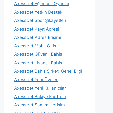
Axessbet Eğlenceli Oyunlar
Axessbet Yetkin Destek
Axessbet Spor Şikayetleri
Axessbet Kayıt Adresi
Axessbet Adres Erişimi
Axessbet Mobil Giriş
Axessbet Güvenli Bahis
Axessbet Lisanslı Bahis
Axessbet Bahis Şirketi Genel Bilgi
Axessbet Yeni Üyeler
Axessbet Yeni Kullanıcılar
Axessbet Bakiye Kontrolü
Axessbet Samimi İletişim