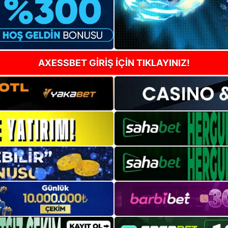
AXESSBET GİRİŞ İÇİN TIKLAYINIZ!