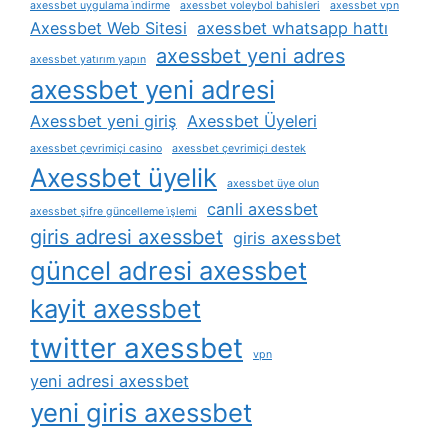
axessbet uygulama i̇ndirme
axessbet voleybol bahisleri
axessbet vpn
Axessbet Web Sitesi
axessbet whatsapp hattı
axessbet yeni adres
axessbet yatırım yapın
axessbet yeni adresi
Axessbet yeni giriş
Axessbet Üyeleri
axessbet çevrimiçi casino
axessbet çevrimiçi destek
Axessbet üyelik
axessbet üye olun
canli axessbet
axessbet şifre güncelleme i̇şlemi
giris adresi axessbet
giris axessbet
güncel adresi axessbet
kayit axessbet
twitter axessbet
vpn
yeni adresi axessbet
yeni giris axessbet