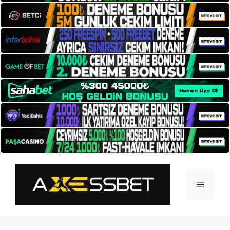
İçeriğe
atla
Menü