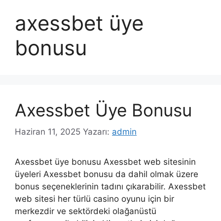
axessbet üye
bonusu
Axessbet Üye Bonusu
Haziran 11, 2025
Yazarı:
admin
Axessbet üye bonusu Axessbet web sitesinin
üyeleri Axessbet bonusu da dahil olmak üzere
bonus seçeneklerinin tadını çıkarabilir. Axessbet
web sitesi her türlü casino oyunu için bir
merkezdir ve sektördeki olağanüstü