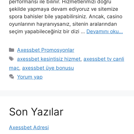
performansı ile bilinir. Hizmetlerimizi doğru
şekilde yapmaya devam ediyoruz ve sitemize
spora bahisler bile yapabilirsiniz. Ancak, casino
oyunlarının hayranıysanız, sitenin aralarından
seçim yapabileceğiniz bir dizi …
Devamını oku…
Kategoriler
Axessbet Promosyonlar
Etiketler
axessbet kesintisiz hizmet
,
axessbet tv canli
maç
,
axessbet üye bonusu
Yorum yap
Son Yazılar
Axessbet Adresi